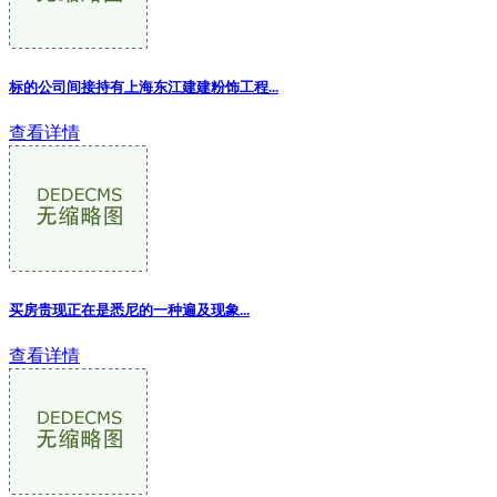
标的公司间接持有上海东江建建粉饰工程...
查看详情
买房贵现正在是悉尼的一种遍及现象...
查看详情