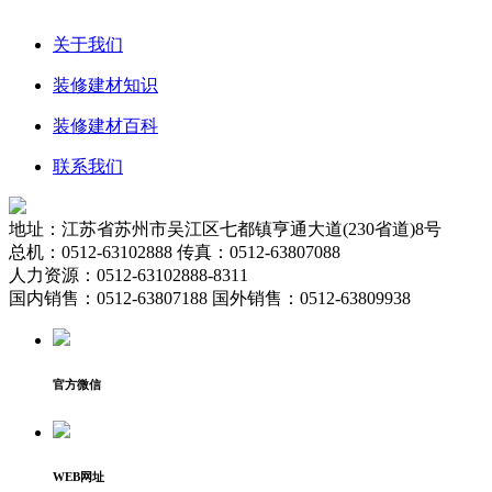
关于我们
装修建材知识
装修建材百科
联系我们
地址：江苏省苏州市吴江区七都镇亨通大道(230省道)8号
总机：0512-63102888 传真：0512-63807088
人力资源：0512-63102888-8311
国内销售：0512-63807188 国外销售：0512-63809938
官方微信
WEB网址