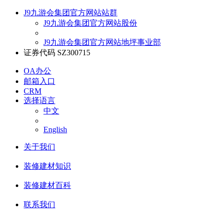
J9九游会集团官方网站站群
J9九游会集团官方网站股份
J9九游会集团官方网站地坪事业部
证券代码 SZ300715
OA办公
邮箱入口
CRM
选择语言
中文
English
关于我们
装修建材知识
装修建材百科
联系我们