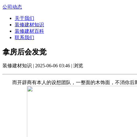
公司动态
关于我们
装修建材知识
装修建材百科
联系我们
拿房后会发觉
装修建材知识 | 2025-06-06 03:46 | 浏览
而开辟商有本人的设想团队，一整面的木饰面，不消你后期再