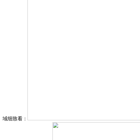
域细致看：