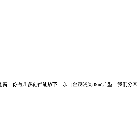
窗！你有几多鞋都能放下，东山金茂晓棠89㎡户型，我们分区