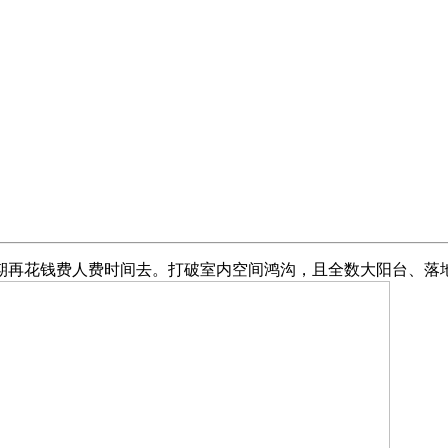
花钱费人费时间去。打破室内空间鸿沟，且全数大阳台、落地