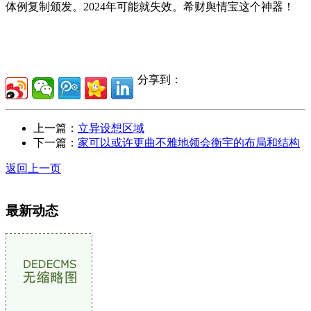
体例复制颁发。2024年可能就失效。希财舆情宝这个神器！
分享到：
上一篇：
立异设想区域
下一篇：
家可以或许更曲不雅地领会衡宇的布局和结构
返回上一页
最新动态