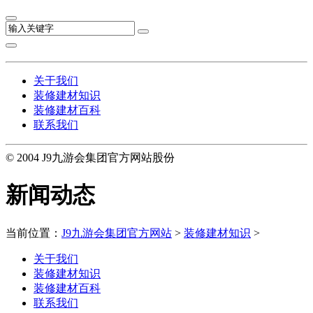
关于我们
装修建材知识
装修建材百科
联系我们
© 2004 J9九游会集团官方网站股份
新闻动态
当前位置：
J9九游会集团官方网站
>
装修建材知识
>
关于我们
装修建材知识
装修建材百科
联系我们