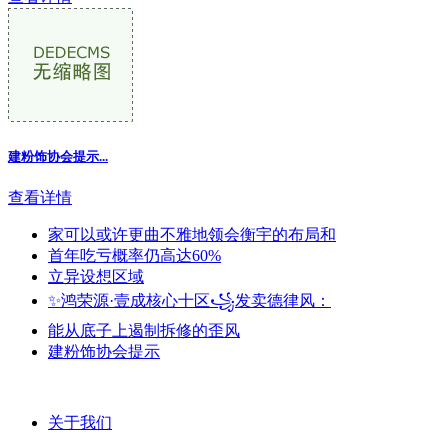
建粉饰协会提示...
查看详情
家可以或许更曲不雅地领会衡宇的布局和
首年吃亏概率仍高达60%
立异设想区域
✨鸿荣源·壹成核心十区꧁发卖德律风：
能从底子上遏制拆修的歪风
建粉饰协会提示
关于我们