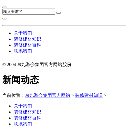
关于我们
装修建材知识
装修建材百科
联系我们
© 2004 J9九游会集团官方网站股份
新闻动态
当前位置：
J9九游会集团官方网站
>
装修建材知识
>
关于我们
装修建材知识
装修建材百科
联系我们