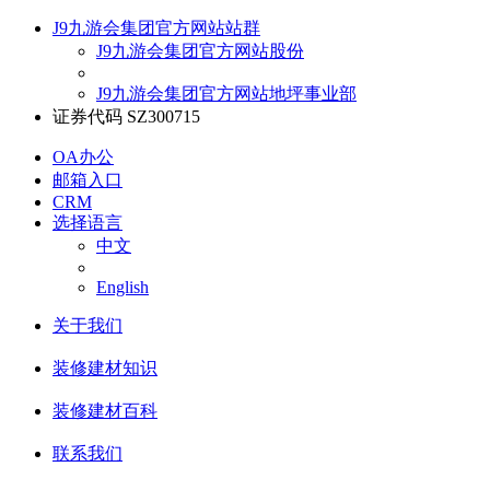
J9九游会集团官方网站站群
J9九游会集团官方网站股份
J9九游会集团官方网站地坪事业部
证券代码 SZ300715
OA办公
邮箱入口
CRM
选择语言
中文
English
关于我们
装修建材知识
装修建材百科
联系我们