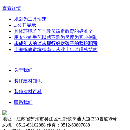
查看详情
规划为工具快速
...公开显示
具体环境若何？教员该定教育的标准？
用专业的手艺以感不雅为尺度为客户创制
未成年人的监未履行好对孩子的监护职责
上海拆修避坑指南：从业十年监理总结的
关于我们
装修建材知识
装修建材百科
联系我们
地址：江苏省苏州市吴江区七都镇亨通大道(230省道)8号
总机：0512-63102888 传真：0512-63807088