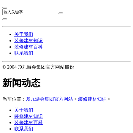
关于我们
装修建材知识
装修建材百科
联系我们
© 2004 J9九游会集团官方网站股份
新闻动态
当前位置：
J9九游会集团官方网站
>
装修建材知识
>
关于我们
装修建材知识
装修建材百科
联系我们