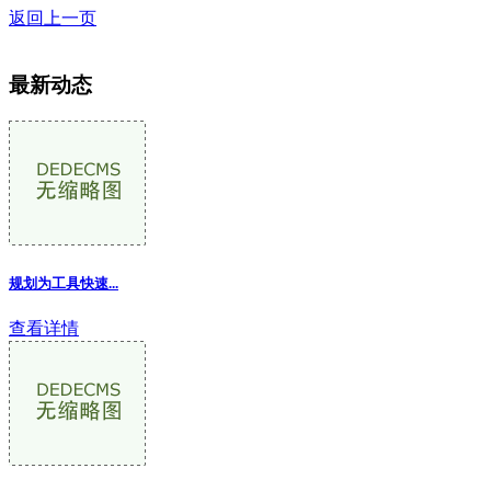
返回上一页
最新动态
规划为工具快速...
查看详情