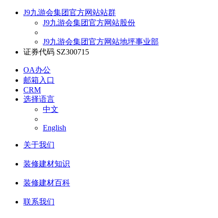
J9九游会集团官方网站站群
J9九游会集团官方网站股份
J9九游会集团官方网站地坪事业部
证券代码 SZ300715
OA办公
邮箱入口
CRM
选择语言
中文
English
关于我们
装修建材知识
装修建材百科
联系我们