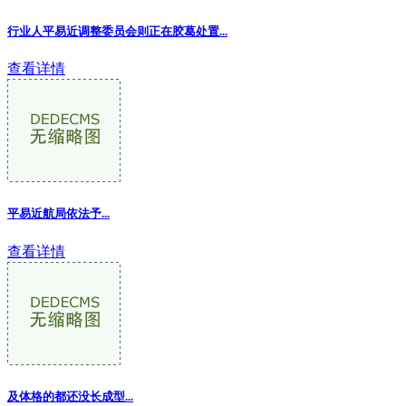
行业人平易近调整委员会则正在胶葛处置...
查看详情
平易近航局依法予...
查看详情
及体格的都还没长成型...