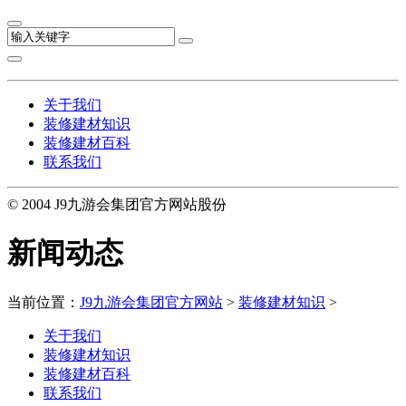
关于我们
装修建材知识
装修建材百科
联系我们
© 2004 J9九游会集团官方网站股份
新闻动态
当前位置：
J9九游会集团官方网站
>
装修建材知识
>
关于我们
装修建材知识
装修建材百科
联系我们