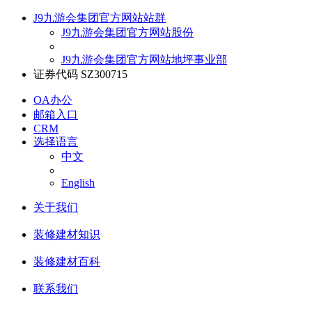
J9九游会集团官方网站站群
J9九游会集团官方网站股份
J9九游会集团官方网站地坪事业部
证券代码 SZ300715
OA办公
邮箱入口
CRM
选择语言
中文
English
关于我们
装修建材知识
装修建材百科
联系我们