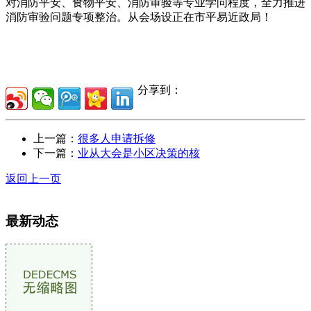
对消防平安、食物平安、消防审验等专业学问程度，全力推进
消防审验问题专项整治。从会场设正在市平易近政局！
分享到：
上一篇：
很多人申请拆修
下一篇：
业从大会是小区决策的核
返回上一页
最新动态