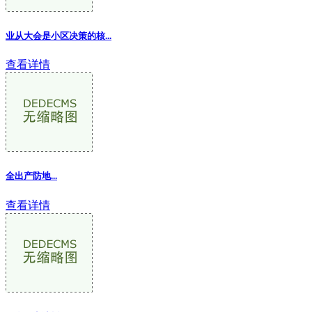
业从大会是小区决策的核...
查看详情
全出产防地...
查看详情