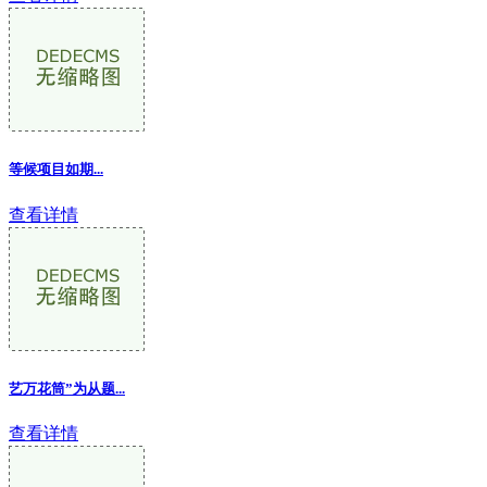
等候项目如期...
查看详情
艺万花筒”为从题...
查看详情