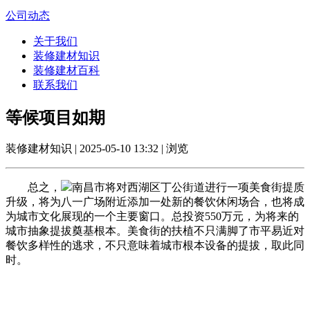
公司动态
关于我们
装修建材知识
装修建材百科
联系我们
等候项目如期
装修建材知识 | 2025-05-10 13:32 | 浏览
总之，
南昌市将对西湖区丁公街道进行一项美食街提质
升级，将为八一广场附近添加一处新的餐饮休闲场合，也将成
为城市文化展现的一个主要窗口。总投资550万元，为将来的
城市抽象提拔奠基根本。美食街的扶植不只满脚了市平易近对
餐饮多样性的逃求，不只意味着城市根本设备的提拔，取此同
时。