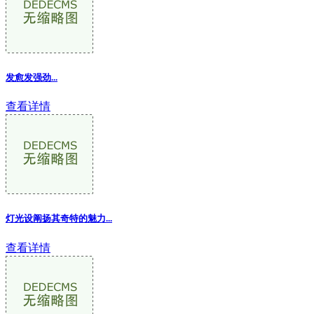
发愈发强劲...
查看详情
灯光设阐扬其奇特的魅力
...
查看详情