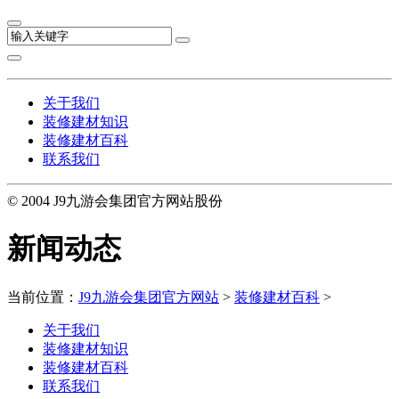
关于我们
装修建材知识
装修建材百科
联系我们
© 2004 J9九游会集团官方网站股份
新闻动态
当前位置：
J9九游会集团官方网站
>
装修建材百科
>
关于我们
装修建材知识
装修建材百科
联系我们