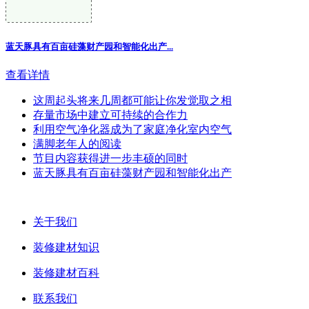
蓝天豚具有百亩硅藻财产园和智能化出产...
查看详情
这周起头将来几周都可能让你发觉取之相
存量市场中建立可持续的合作力
利用空气净化器成为了家庭净化室内空气
满脚老年人的阅读
节目内容获得进一步丰硕的同时
蓝天豚具有百亩硅藻财产园和智能化出产
关于我们
装修建材知识
装修建材百科
联系我们