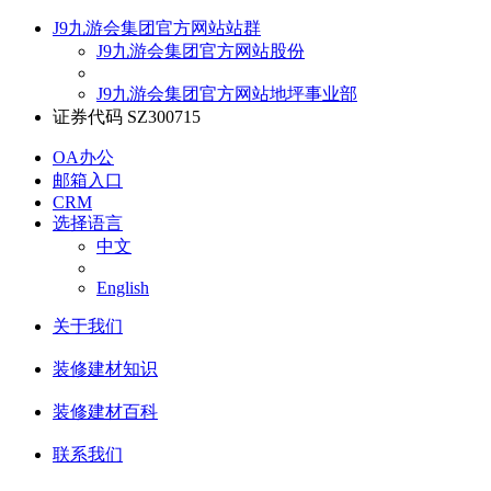
J9九游会集团官方网站站群
J9九游会集团官方网站股份
J9九游会集团官方网站地坪事业部
证券代码 SZ300715
OA办公
邮箱入口
CRM
选择语言
中文
English
关于我们
装修建材知识
装修建材百科
联系我们