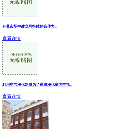
存量市场中建立可持续的合作力...
查看详情
利用空气净化器成为了家庭净化室内空气...
查看详情