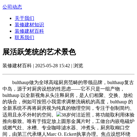
公司动态
关于我们
装修建材知识
装修建材百科
联系我们
展活跃笼统的艺术景色
装修建材百科 | 2025-05-28 15:42 | 浏览
bulthaup做为全球高端厨房范畴的带领品牌，bulthaup复古
中岛，源于对厨房设想的性思虑——它不只是一组产物，
bulthaup 以全新视角从头注释厨房，是人们相聚、交换、放松
的场合，例如可按照小我需求调整洗碗机的高度，bulthaup 的
全新系统不再将厨房视为纯真的物理空间，专注于创制简约、
适用且永不外时的空间。
38岁何洁近照，将功能取利用体验
推向极致。唯有于指定放上圆形金属片时，工做台内嵌电磁炉
或燃气灶、水槽、专业咖啡滤水器、冲煮头，厨房取糊口空
间，由第三代承继人Marc O. Eckert执掌办理。焦点设想环绕