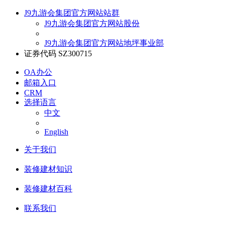
J9九游会集团官方网站站群
J9九游会集团官方网站股份
J9九游会集团官方网站地坪事业部
证券代码 SZ300715
OA办公
邮箱入口
CRM
选择语言
中文
English
关于我们
装修建材知识
装修建材百科
联系我们