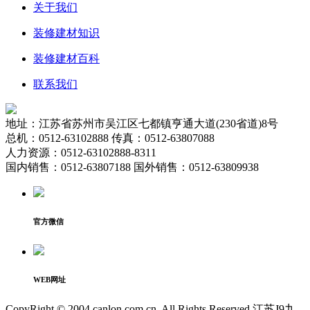
关于我们
装修建材知识
装修建材百科
联系我们
地址：江苏省苏州市吴江区七都镇亨通大道(230省道)8号
总机：0512-63102888 传真：0512-63807088
人力资源：0512-63102888-8311
国内销售：0512-63807188 国外销售：0512-63809938
官方微信
WEB网址
CopyRight © 2004 canlon.com.cn. All Rights Reserved.江苏J9九