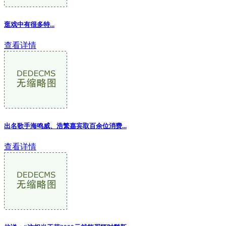
逛戏中有很多特...
查看详情
出名歌手海鸣威、浩繁嘉宾取百余位消费
...
查看详情