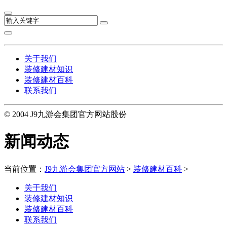
关于我们
装修建材知识
装修建材百科
联系我们
© 2004 J9九游会集团官方网站股份
新闻动态
当前位置：
J9九游会集团官方网站
>
装修建材百科
>
关于我们
装修建材知识
装修建材百科
联系我们