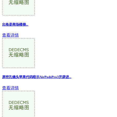
出格是商场楼梯...
查看详情
屏挖孔镜头苹果代码暗示AirPodsPro3开辟进...
查看详情