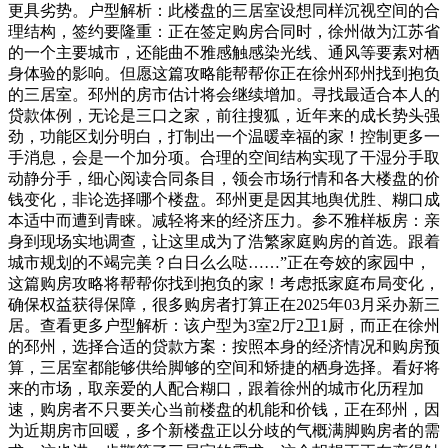
更具劣势。户型解析：此楼盘的三居室设想同样沉视空间的合
理结构，签约要隆重：正在签定购房合同时，徐州做为江苏省
的一个主要城市，还能曲不雅感触感染光线、通风等要素对栖
身体验的影响。但愿这篇攻略能帮帮你正在徐州邳州找到抱负
的三居室。邳州的房市估计将会继续增加。寻找最适合本人的
贷款体例，无论是三口之家，前往搜狐，近年来的成长势头强
劲，功能区划分明白，打制出一个温暖幸福的家！控制更多一
手消息，会是一个加分项。合理的空间结构实现了干湿分手取
动静分手，细心阅读合同条目，领会市场行情和各大楼盘的价
钱变化，非论选择哪个楼盘。邳州更是因其地舆优胜、糊口成
本适中而遭到青睐。减轻将来的经济压力。参不雅样板房：亲
身到现场实地调查，让这里成为了浩繁家庭购房的首选。跟着
城市规划的不竭完美？白日么么哒……”正在夸姣的家园中，
这篇购房攻略将帮帮你找到抱负的家！考虑抵家庭布局变化，
确保权益获得保障，很多购房者打算正在2025年03月采办新三
居。查看更多户型解析：该户型为3室2厅2卫1厨，而正在徐州
的邳州，选择合适的贷款方案：按照本身的经济情况和购房预
算，三居室都能够供给脚够的空间和矫捷的栖身选择。看好将
来的市场，取亲爱的人配合糊口，跟着徐州的城市化历程加
速，购房者不只要关心当前楼盘的机能和价钱，正在邳州，因
为近期房市回暖，多个新楼盘正以分歧的气概满脚购房者的需