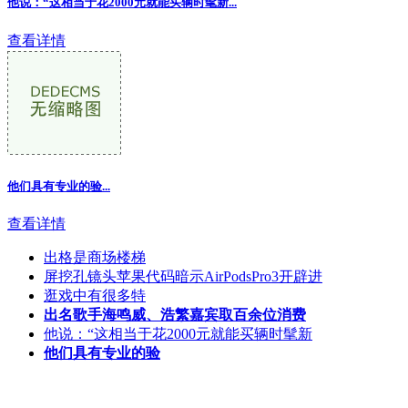
他说：“这相当于花2000元就能买辆时髦新...
查看详情
他们具有专业的验
...
查看详情
出格是商场楼梯
屏挖孔镜头苹果代码暗示AirPodsPro3开辟进
逛戏中有很多特
出名歌手海鸣威、浩繁嘉宾取百余位消费
他说：“这相当于花2000元就能买辆时髦新
他们具有专业的验