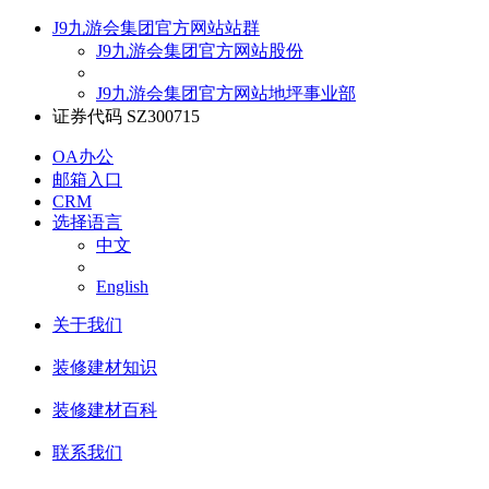
J9九游会集团官方网站站群
J9九游会集团官方网站股份
J9九游会集团官方网站地坪事业部
证券代码 SZ300715
OA办公
邮箱入口
CRM
选择语言
中文
English
关于我们
装修建材知识
装修建材百科
联系我们