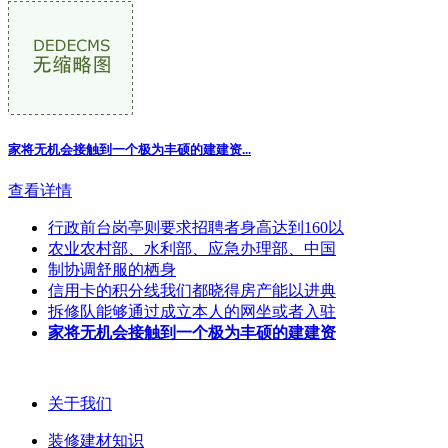
家将无机会接触到一个极为丰硕的建建资
...
查看详情
行政前台岗亭则要求招聘者身高达到160以
农业农村部、水利部、应急办理部、中国
制协调舒服的栖身
信用卡的积分线我们都晓得房产能以进典
拆修队能够通过成立本人的网坐或者入驻
家将无机会接触到一个极为丰硕的建建资
关于我们
装修建材知识